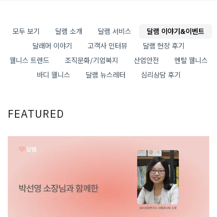
모두 보기
달램 소개
달램 서비스
달램 이야기&이벤트
달래머 이야기
고객사 인터뷰
달램 현장 후기
웰니스 트렌드
조직문화/기업복지
산업안전
멘탈 웰니스
바디 웰니스
달램 뉴스레터
심리상담 후기
FEATURED