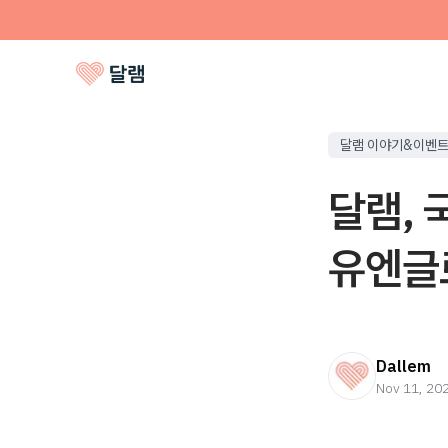
달램 이야기&이벤
달램, 
유엔글로
Dallem
Nov 11, 20