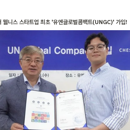
국내 웰니스 스타트업 최초 '유엔글로벌콤팩트(UNGC)' 가입!