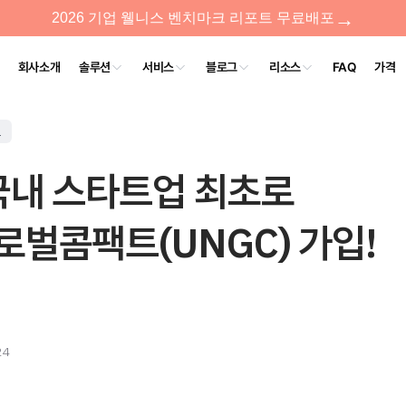
트
국내 스타트업 최초로
벌콤팩트(UNGC) 가입!
24