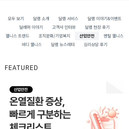
모두 보기
달램 소개
달램 서비스
달램 이야기&이벤트
달래머 이야기
고객사 인터뷰
달램 현장 후기
웰니스 트렌드
조직문화/기업복지
산업안전
멘탈 웰니스
바디 웰니스
달램 뉴스레터
심리상담 후기
FEATURED