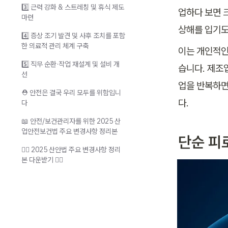
3️⃣ 근력 강화 & 스트레칭 및 휴식 제도
업하다 보면 
마련
상해를 입기도
4️⃣ 증상 조기 발견 및 사후 조치를 포함
한 의료적 관리 체계 구축
이는 개인적인
5️⃣ 직무 순환·작업 재설계 및 설비 개
습니다. 제조
선
업을 반복하면
⛑️ 안전은 결국 우리 모두를 위함입니
다.
다
📖 안전/보건관리자를 위한 2025 산
업안전보건법 주요 변경사항 정리본
단순 피
👉🏻 2025 산안법 주요 변경사항 정리
본 다운받기 👈🏻