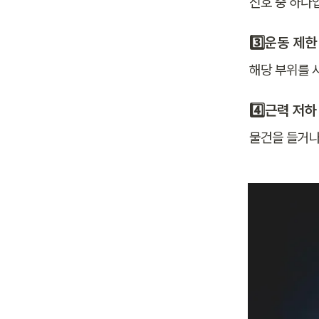
신호 중 하나
3️⃣운동 제한
해당 부위를 
4️⃣근력 저하
물건을 들거나