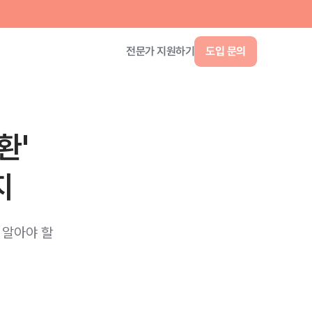
환'
지
 알아야 할