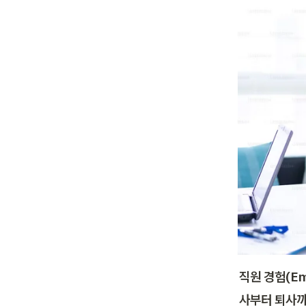
직원 경험(Em
사부터 퇴사까