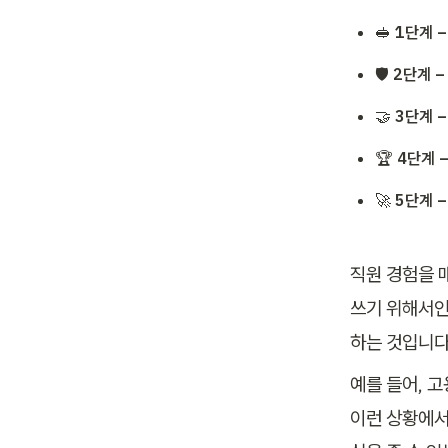
🥪 
1단계 
🛡️ 
2단계 –
🤝 
3단계 
🏆 
4단계 
🚀 
5단계 
직원 경험을 
쓰기 위해서인
하는 것입니다
예를 들어, 고
이런 상황에서