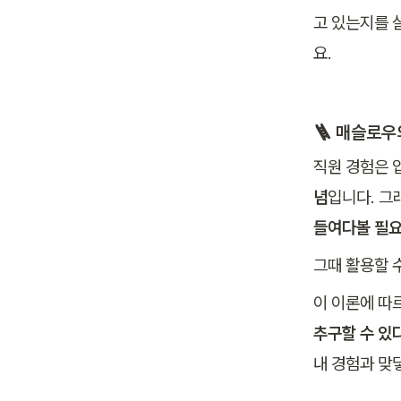
고 있는지를 
요.
🪜 
매슬로우의
직원 경험은 
념
입니다. 그
들여다볼 필
그때 활용할 
이 이론에 따
추구할 수 있
내 경험과 맞