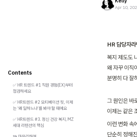
Kelly
Apr 10, 20
HR 담당자라면
복지 제도도 나
왜 자꾸 이직
Contents
분명히 다 잘
✅ HR 트렌드 #1 직원 경험(EX)부터
점검하세요
그 원인은 바로
✅ HR트렌드 #2 모티베이션 핏, 이제
는 ‘왜 일하느냐’를 봐야 할 때예요
이제는 같은 
✅ HR트렌드 #3. 정신 건강 복지, MZ
이런 변화 속에
세대 리텐션의 핵심
단순히 정해진
🧩 마무리하며