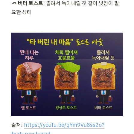
🧈 
버터 토스트
: 졸려서 녹아내릴 것 같이 낮잠이 필
요한 상태
출처: 
https://youtu.be/qYm9Vu8ss2o?
feature=shared