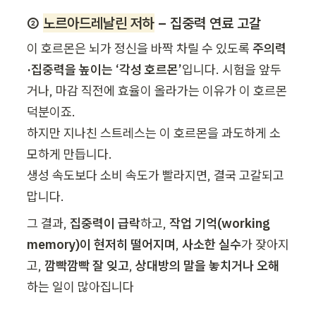
② 
노르아드레날린 저하
 – 집중력 연료 고갈
이 호르몬은 뇌가 정신을 바짝 차릴 수 있도록 
주의력
·집중력을 높이는 ‘각성 호르몬’
입니다. 시험을 앞두
거나, 마감 직전에 효율이 올라가는 이유가 이 호르몬 
덕분이죠.

하지만 지나친 스트레스는 이 호르몬을 과도하게 소
모하게 만듭니다.

생성 속도보다 소비 속도가 빨라지면, 결국 고갈되고 
맙니다.
그 결과,
집중력이 급락
하고, 
작업 기억(working 
memory)이 현저히 떨어지며
, 
사소한 실수
가 잦아지
고, 
깜빡깜빡 잘 잊고
, 
상대방의 말을 놓치거나 오해
하는 일이 많아집니다