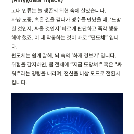
고대 인류는 늘 생존의 위협 속에 살았습니다.

사냥 도중, 혹은 길을 걷다가 맹수를 만났을 때, ‘도망
칠 것인지, 싸울 것인지’ 빠르게 판단하고 즉각 행동
해야 했죠. 이 때 작동하는 것이 바로 
“편도체”
 입니
다.

편도체는 쉽게 말해, 뇌 속의 ‘화재 경보기’ 입니다.

위험을 감지하면, 몸 전체에 
“지금 도망쳐!”
 혹은 
“싸
워!”
라는 명령을 내리며, 
전신을 비상 모드
로 전환시
킵니다.