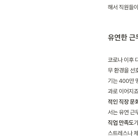
해서 직원들이
유연한 근
코로나 이후 
무 환경을 선
기는 400만
과로 이어지죠.
적인 직장 문
서는 유연 근
직업 만족도
가
스트레스나 체