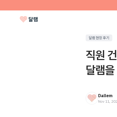
달램 현장 후기
직원 건
달램을
Dallem
Nov 11, 20