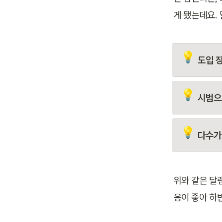
게 됐는데요.
💡
도입 
💡
시범으
💡
다수가
위와 같은 달
응이 좋아 하