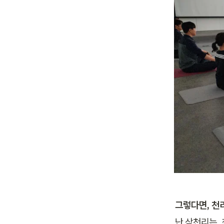
그렇다면, 천
난 삼천리는,