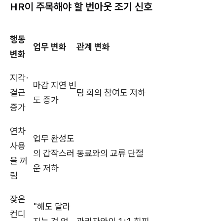
HR이 주목해야 할 번아웃 조기 신호
행동
업무 변화
관계 변화
변화
지각·
마감 지연 빈
결근
팀 회의 참여도 저하
도 증가
증가
연차
업무 완성도
사용
의 갑작스러
동료와의 교류 단절
을 꺼
운 저하
림
잦은
"해도 달라
컨디